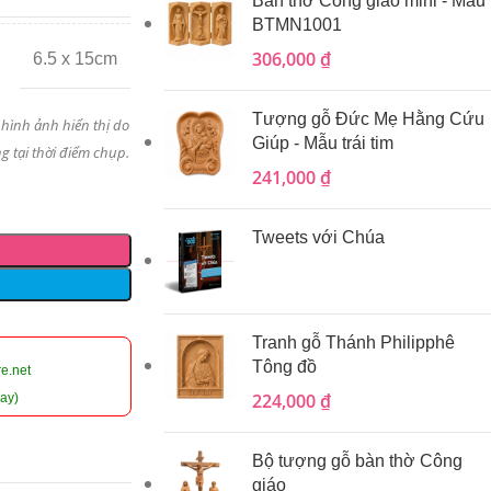
Bàn thờ Công giáo mini - Mẫu
BTMN1001
306,000
₫
6.5 x 15cm
Tượng gỗ Đức Mẹ Hằng Cứu
 hình ảnh hiển thị do
Giúp - Mẫu trái tim
g tại thời điểm chụp.
241,000
₫
Tweets với Chúa
Tranh gỗ Thánh Philipphê
Tông đồ
e.net
224,000
₫
ay)
Bộ tượng gỗ bàn thờ Công
giáo