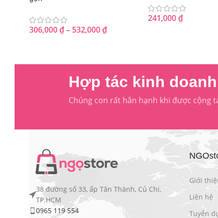
241,000
₫
306,000
₫
–
532,000
₫
Hợp tác kinh doanh 
Chúng con rất hân hạnh khi được cộng t
NGOsto
Giới thiệ
38 đường số 33, ấp Tân Thành, Củ Chi,
Liên hệ
TP.HCM
0965 119 554
Tuyển d