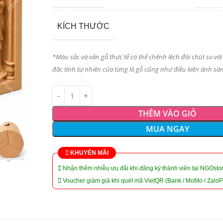
KÍCH THƯỚC
*Màu sắc và vân gỗ thực tế có thể chênh lệch đôi chút so với
đặc tính tự nhiên của từng lô gỗ cũng như điều kiện ánh sán
THÊM VÀO GIỎ
MUA NGAY
KHUYẾN MÃI
Nhận thêm nhiều ưu đãi khi đăng ký thành viên tại NGOstor
Voucher giảm giá khi quét mã VietQR (Bank / MoMo / ZaloP