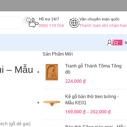
Hỗ trợ 24/7
Vận chuyển toàn quốc
0965 119 554
Thanh toán khi nhận hà
Sản Phẩm Mới
Tranh gỗ Thánh Tôma Tông
ni – Mẫu
đồ
224,000
₫
Kệ gỗ bàn thờ treo tường -
Mẫu KE01
169,000
₫
–
202,000
₫
ech (gỗ dẻ gai)