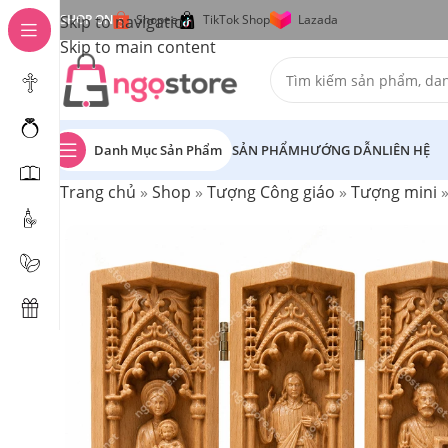
Skip to navigation
SHOP ON
Shopee
TikTok Shop
Lazada
Skip to main content
Danh Mục Sản Phẩm
SẢN PHẨM
HƯỚNG DẪN
LIÊN HỆ
Trang chủ
»
Shop
»
Tượng Công giáo
»
Tượng mini