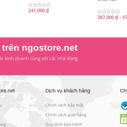
241,000
₫
387,000
₫
–
5
trên ngostore.net
ác kinh doanh cùng với các nhà dòng.
re.net
Dịch vụ khách hàng
Ch
u
Chính sách bảo mật
Chính sách giao hàng
ụng
Quy định bảo hành