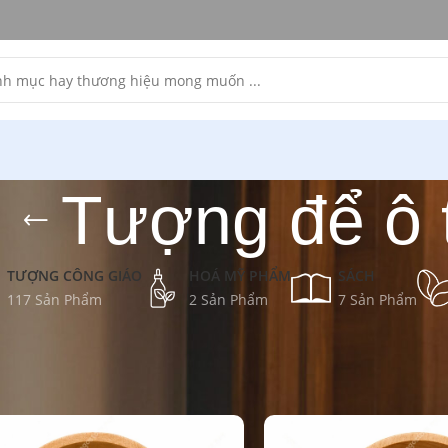
Tượng để ô 
TƯỢNG CÔNG GIÁO
HOÁ MỸ PHẨM
SÁCH
117 Sản Phẩm
2 Sản Phẩm
7 Sản Phẩm