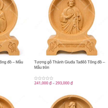
ông đồ – Mẫu
Tượng gỗ Thánh Giuđa Tađêô Tông đồ –
Mẫu tròn
241,000
₫
–
293,000
₫