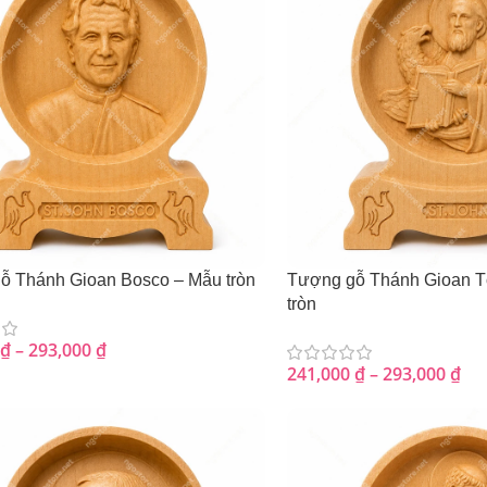
ỗ Thánh Gioan Bosco – Mẫu tròn
Tượng gỗ Thánh Gioan T
tròn
₫
–
293,000
₫
241,000
₫
–
293,000
₫