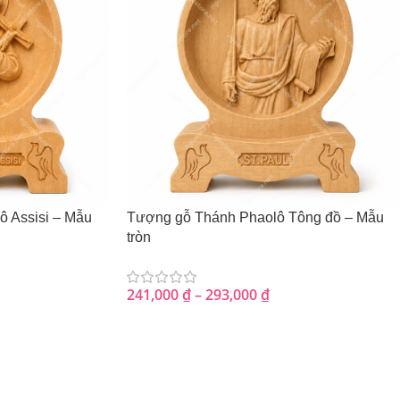
 Assisi – Mẫu
Tượng gỗ Thánh Phaolô Tông đồ – Mẫu
tròn
241,000
₫
–
293,000
₫