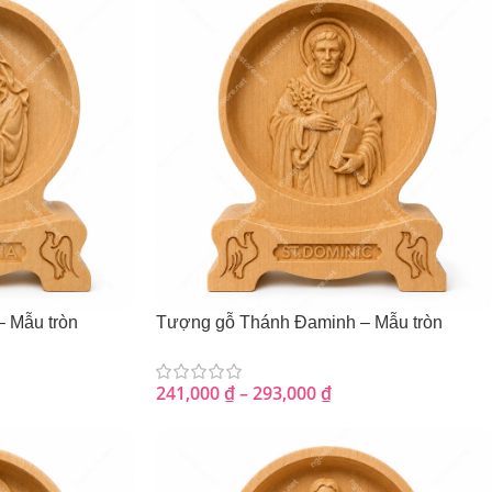
– Mẫu tròn
Tượng gỗ Thánh Đaminh – Mẫu tròn
241,000
₫
–
293,000
₫