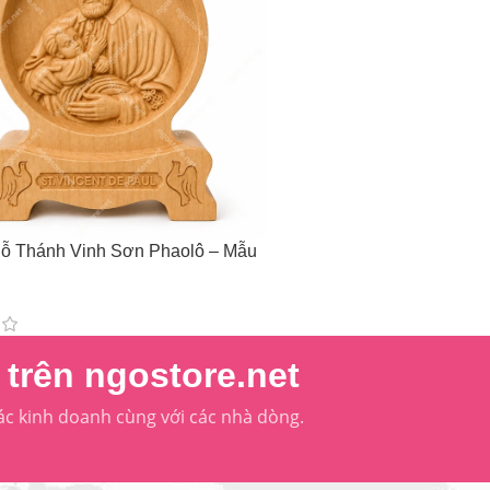
ỗ Thánh Vinh Sơn Phaolô – Mẫu
₫
–
293,000
₫
trên ngostore.net
ác kinh doanh cùng với các nhà dòng.