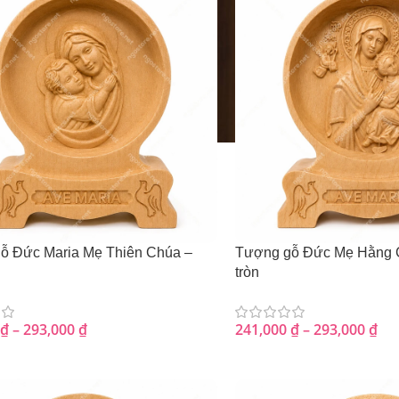
ỗ Đức Maria Mẹ Thiên Chúa –
Tượng gỗ Đức Mẹ Hằng 
tròn
₫
–
293,000
₫
241,000
₫
–
293,000
₫