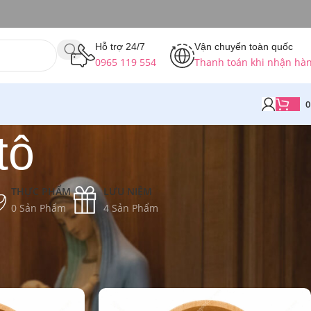
Hỗ trợ 24/7
Vận chuyển toàn quốc
0965 119 554
Thanh toán khi nhận hà
tô
THỰC PHẨM
LƯU NIỆM
0 Sản Phẩm
4 Sản Phẩm
Hiển thị tất cả 18 kết quả