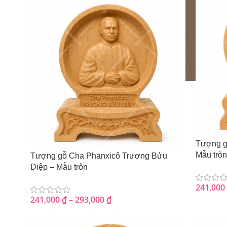
Tượng g
Mẫu tròn
Tượng gỗ Cha Phanxicô Trương Bửu
Diệp – Mẫu tròn
241,000
241,000
₫
–
293,000
₫