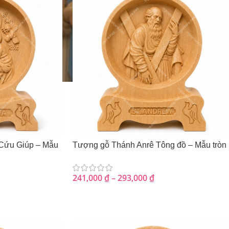
Cứu Giúp – Mẫu
Tượng gỗ Thánh Anrê Tông đồ – Mẫu tròn
241,000
₫
–
293,000
₫