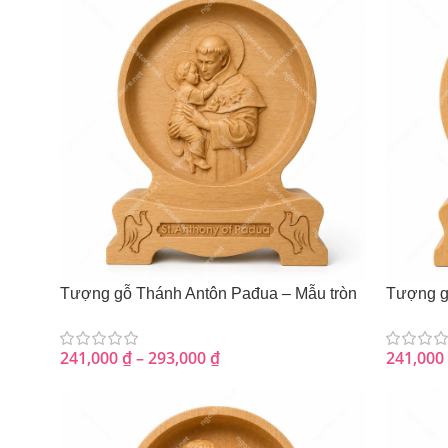
Tượng gỗ Thánh Antôn Pađua – Mẫu tròn
Tượng g
241,000
₫
–
293,000
₫
241,000