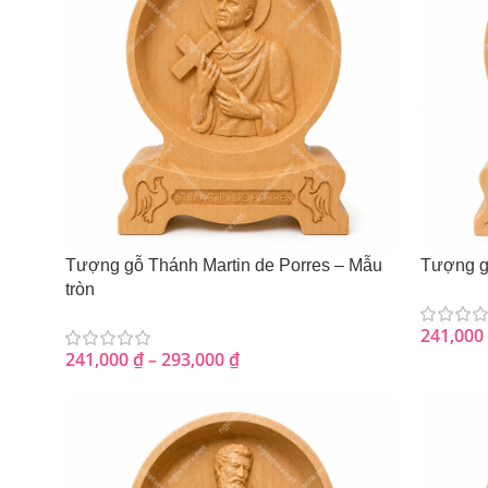
Tượng gỗ Thánh Martin de Porres – Mẫu
Tượng g
tròn
241,000
241,000
₫
–
293,000
₫