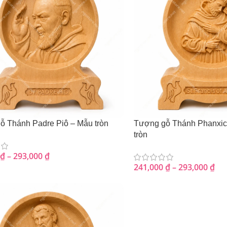
ỗ Thánh Padre Piô – Mẫu tròn
Tượng gỗ Thánh Phanxicô
tròn
₫
–
293,000
₫
241,000
₫
–
293,000
₫