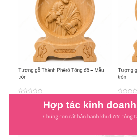
Tượng gỗ Thánh Phêrô Tông đồ – Mẫu
Tượng g
tròn
tròn
241,000
₫
–
293,000
₫
241,000
Hợp tác kinh doanh 
Chúng con rất hân hạnh khi được cộng t