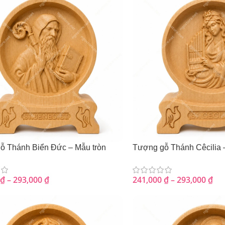
ỗ Thánh Biển Đức – Mẫu tròn
Tượng gỗ Thánh Cêcilia 
₫
–
293,000
₫
241,000
₫
–
293,000
₫