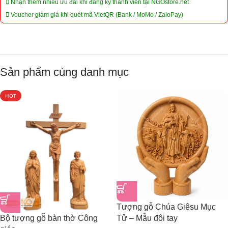
Nhận thêm nhiều ưu đãi khi đăng ký thành viên tại NGOstore.net
Voucher giảm giá khi quét mã VietQR (Bank / MoMo / ZaloPay)
Sản phẩm cùng danh mục
HOT
Tượng gỗ Chúa Giêsu Mục
Bộ tượng gỗ bàn thờ Công
Tử – Mẫu đôi tay