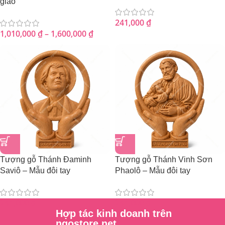
giáo
241,000
₫
1,010,000
₫
–
1,600,000
₫
Tượng gỗ Thánh Đaminh
Tượng gỗ Thánh Vinh Sơn
Saviô – Mẫu đôi tay
Phaolô – Mẫu đôi tay
241,000
₫
241,000
₫
Hợp tác kinh doanh trên
ngostore.net