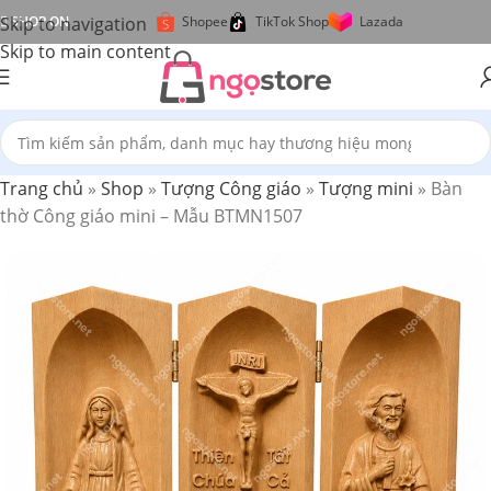
Skip to navigation
SHOP ON
Shopee
TikTok Shop
Lazada
Skip to main content
Trang chủ
»
Shop
»
Tượng Công giáo
»
Tượng mini
»
Bàn
thờ Công giáo mini – Mẫu BTMN1507