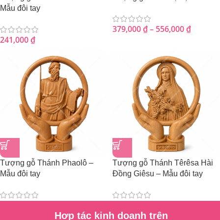
Mẫu đôi tay
379,000
₫
–
556,000
₫
241,000
₫
Tượng gỗ Thánh Phaolô –
Tượng gỗ Thánh Têrêsa Hài
Mẫu đôi tay
Đồng Giêsu – Mẫu đôi tay
241,000
₫
241,000
₫
Hợp tác kinh doanh trên