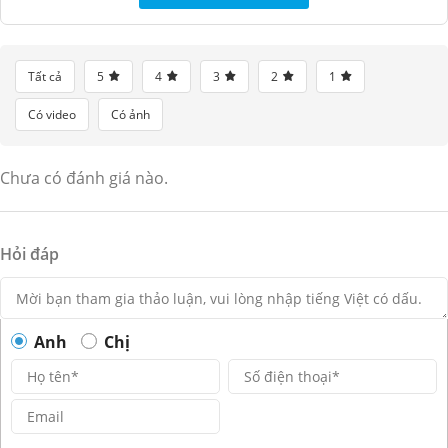
Tất cả
5
4
3
2
1
Có video
Có ảnh
Chưa có đánh giá nào.
Hỏi đáp
Anh
Chị