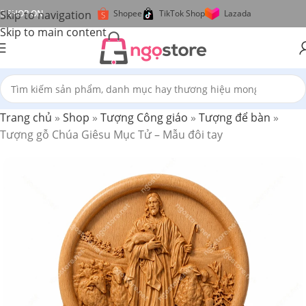
Skip to navigation
SHOP ON
Shopee
TikTok Shop
Lazada
Skip to main content
Trang chủ
»
Shop
»
Tượng Công giáo
»
Tượng để bàn
»
Tượng gỗ Chúa Giêsu Mục Tử – Mẫu đôi tay