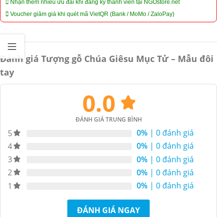
Nhận thêm nhiều ưu đãi khi đăng ký thành viên tại NGOstore.net
Voucher giảm giá khi quét mã VietQR (Bank / MoMo / ZaloPay)
Đánh giá Tượng gỗ Chúa Giêsu Mục Tử – Mẫu đôi
tay
0.0
ĐÁNH GIÁ TRUNG BÌNH
0%
| 0 đánh giá
5
0%
| 0 đánh giá
4
0%
| 0 đánh giá
3
0%
| 0 đánh giá
2
0%
| 0 đánh giá
1
ĐÁNH GIÁ NGAY