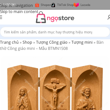
Skip to navigation
SHOP ON
Shopee
TikTok Shop
Lazada
Skip to main content
Trang chủ
»
Shop
»
Tượng Công giáo
»
Tượng mini
»
Bàn
thờ Công giáo mini – Mẫu BTMN1508