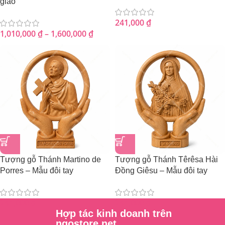
giáo
241,000
₫
1,010,000
₫
–
1,600,000
₫
Tượng gỗ Thánh Martino de
Tượng gỗ Thánh Têrêsa Hài
Porres – Mẫu đôi tay
Đồng Giêsu – Mẫu đôi tay
241,000
₫
241,000
₫
Hợp tác kinh doanh trên
ngostore.net