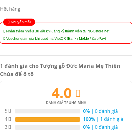
Hết hàng
Khuyến mãi
Nhận thêm nhiều ưu đãi khi đăng ký thành viên tại NGOstore.net
Voucher giảm giá khi quét mã VietQR (Bank / MoMo / ZaloPay)
1 đánh giá cho
Tượng gỗ Đức Maria Mẹ Thiên
Chúa để ô tô
4.0
ĐÁNH GIÁ TRUNG BÌNH
5
0%
| 0 đánh giá
4
100%
| 1 đánh giá
3
0%
| 0 đánh giá