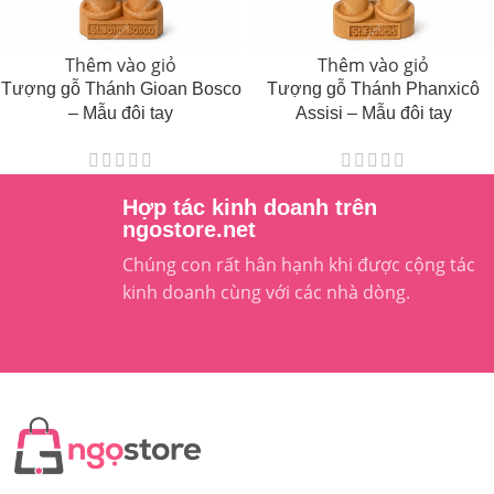
Thêm vào giỏ
Thêm vào giỏ
Tượng gỗ Thánh Gioan Bosco
Tượng gỗ Thánh Phanxicô
– Mẫu đôi tay
Assisi – Mẫu đôi tay
241,000
₫
241,000
₫
Hợp tác kinh doanh trên
ngostore.net
Chúng con rất hân hạnh khi được cộng tác
kinh doanh cùng với các nhà dòng.
Liên hệ hợp tác