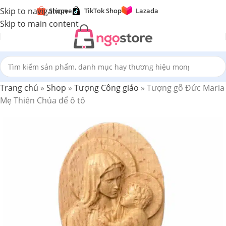
SHOP ON
Skip to navigation
Shopee
TikTok Shop
Lazada
Skip to main content
Trang chủ
»
Shop
»
Tượng Công giáo
»
Tượng gỗ Đức Maria
Mẹ Thiên Chúa để ô tô
TẠM HẾT