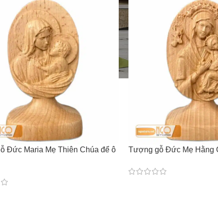
ỗ Đức Maria Mẹ Thiên Chúa để ô
Tượng gỗ Đức Mẹ Hằng C