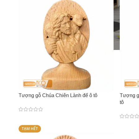
Tượng gỗ Chúa Chiên Lành để ô tô
Tượng g
tô
TẠM HẾT