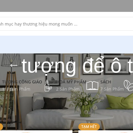
tượng để ô 
TƯỢNG CÔNG GIÁO
HOÁ MỸ PHẨM
SÁCH
117 Sản Phẩm
2 Sản Phẩm
7 Sản Phẩm
TẠM HẾT