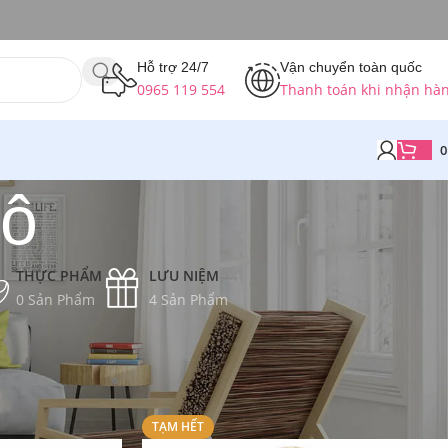
Hỗ trợ 24/7
Vận chuyển toàn quốc
0965 119 554
Thanh toán khi nhận hà
tô
THỰC PHẨM
LƯU NIỆM
0 Sản Phẩm
4 Sản Phẩm
Hiển thị tất cả 5 kết quả
TẠM HẾT