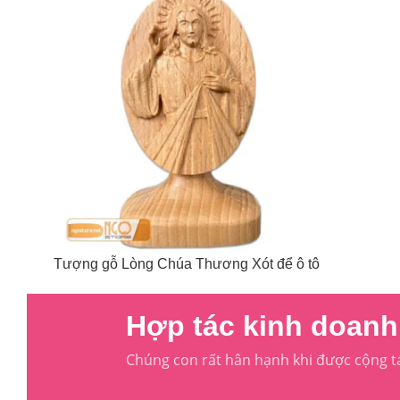
Tượng gỗ Lòng Chúa Thương Xót để ô tô
Hợp tác kinh doanh 
Chúng con rất hân hạnh khi được cộng t