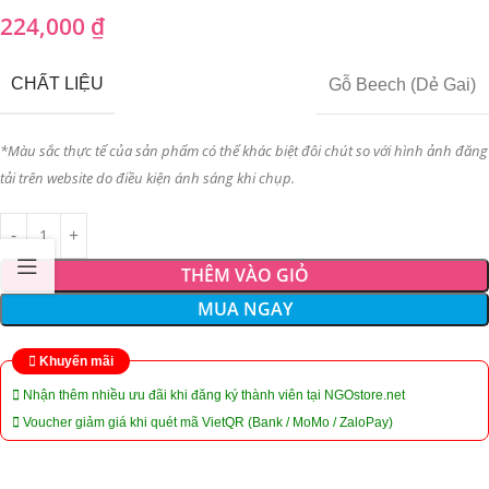
224,000
₫
CHẤT LIỆU
Gỗ Beech (Dẻ Gai)
*Màu sắc thực tế của sản phẩm có thể khác biệt đôi chút so với hình ảnh đăng
tải trên website do điều kiện ánh sáng khi chụp.
THÊM VÀO GIỎ
MUA NGAY
Khuyến mãi
Nhận thêm nhiều ưu đãi khi đăng ký thành viên tại NGOstore.net
Voucher giảm giá khi quét mã VietQR (Bank / MoMo / ZaloPay)