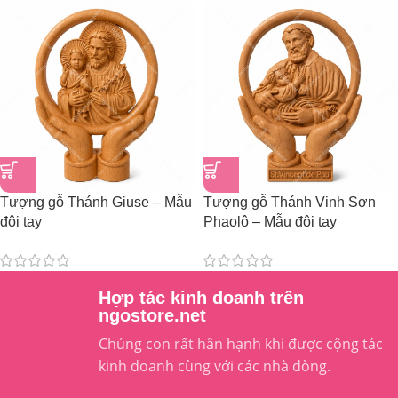
Tượng gỗ Thánh Giuse – Mẫu
Tượng gỗ Thánh Vinh Sơn
đôi tay
Phaolô – Mẫu đôi tay
241,000
₫
241,000
₫
Hợp tác kinh doanh trên
ngostore.net
Chúng con rất hân hạnh khi được cộng tác
kinh doanh cùng với các nhà dòng.