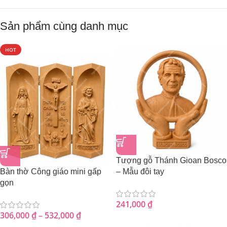
Sản phẩm cùng danh mục
HOT
Tượng gỗ Thánh Gioan Bosco
Bàn thờ Công giáo mini gấp
– Mẫu đôi tay
gọn
241,000
₫
306,000
₫
–
532,000
₫