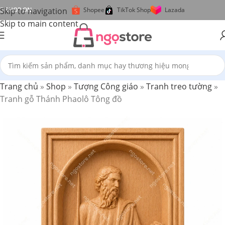
Skip to navigation
SHOP ON
Shopee
TikTok Shop
Lazada
Skip to main content
Trang chủ
»
Shop
»
Tượng Công giáo
»
Tranh treo tường
»
Tranh gỗ Thánh Phaolô Tông đồ