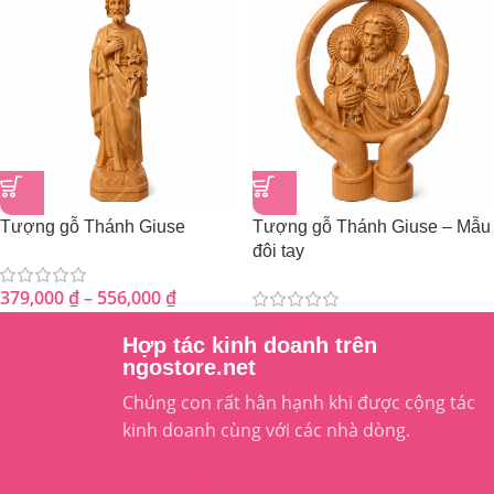
Tượng gỗ Thánh Giuse
Tượng gỗ Thánh Giuse – Mẫu
đôi tay
379,000
₫
–
556,000
₫
241,000
₫
Hợp tác kinh doanh trên
ngostore.net
Chúng con rất hân hạnh khi được cộng tác
kinh doanh cùng với các nhà dòng.
Liên hệ hợp tác