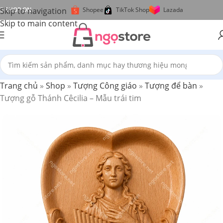
Skip to navigation
SHOP ON
Shopee
TikTok Shop
Lazada
Skip to main content
Trang chủ
»
Shop
»
Tượng Công giáo
»
Tượng để bàn
»
Tượng gỗ Thánh Cêcilia – Mẫu trái tim