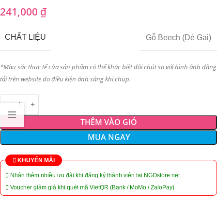
241,000
₫
CHẤT LIỆU
Gỗ Beech (Dẻ Gai)
*Màu sắc thực tế của sản phẩm có thể khác biệt đôi chút so với hình ảnh đăng
tải trên website do điều kiện ánh sáng khi chụp.
THÊM VÀO GIỎ
MUA NGAY
KHUYẾN MÃI
Nhận thêm nhiều ưu đãi khi đăng ký thành viên tại NGOstore.net
Voucher giảm giá khi quét mã VietQR (Bank / MoMo / ZaloPay)