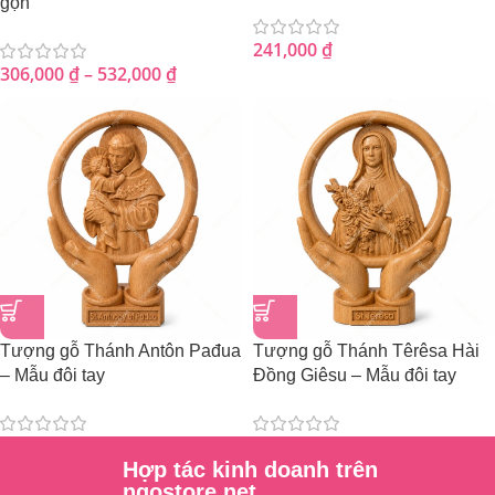
gọn
241,000
₫
306,000
₫
–
532,000
₫
Tượng gỗ Thánh Antôn Pađua
Tượng gỗ Thánh Têrêsa Hài
– Mẫu đôi tay
Đồng Giêsu – Mẫu đôi tay
241,000
₫
241,000
₫
Hợp tác kinh doanh trên
ngostore.net