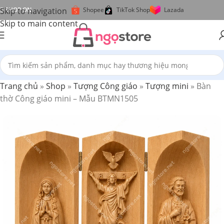
Skip to navigation
SHOP ON
Shopee
TikTok Shop
Lazada
Skip to main content
Trang chủ
»
Shop
»
Tượng Công giáo
»
Tượng mini
»
Bàn
thờ Công giáo mini – Mẫu BTMN1505