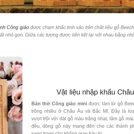
ảnh Công giáo
được chạm khắc tinh xảo trên chất liệu gỗ Beech
 rất nhỏ gọn. Giữa các tượng được liên kết lại với nhau bằng n
Vật liệu nhập khẩu Châ
Bàn thờ Công giáo mini
được làm từ gỗ Beec
trồng nhiều ở Châu Âu và Bắc Mĩ. Đây là loạ
vượt trội với dát gỗ màu trắng nhạt, tâm gỗ mà
đều, dòng gỗ này mang đến cho các thành ph
sang trọng cho không gian bày trí.