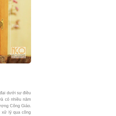
ại dưới sự điều
và có nhiều năm
 tượng Công Giáo.
c xử lý qua công