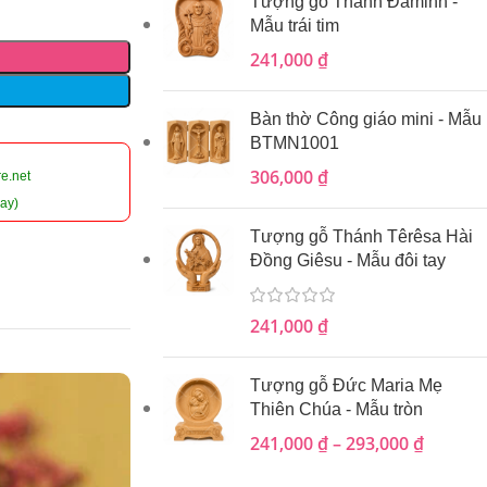
Tượng gỗ Thánh Đaminh -
Mẫu trái tim
241,000
₫
Bàn thờ Công giáo mini - Mẫu
BTMN1001
306,000
₫
e.net
ay)
Tượng gỗ Thánh Têrêsa Hài
Đồng Giêsu - Mẫu đôi tay
241,000
₫
Tượng gỗ Đức Maria Mẹ
Thiên Chúa - Mẫu tròn
241,000
₫
–
293,000
₫