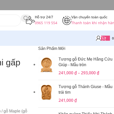
Hỗ trợ 24/7
Vận chuyển toàn quốc
0965 119 554
Thanh toán khi nhận hà
Sản Phẩm Mới
Tượng gỗ Đức Mẹ Hằng Cứu
i gấp
Giúp - Mẫu tròn
241,000
₫
–
293,000
₫
Tượng gỗ Thánh Giuse - Mẫu
trái tim
241,000
₫
 / gỗ Maple (gỗ