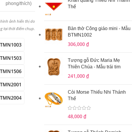
Khăn quàng Thiếu Nhi Thánh
phong/thích)
Thể
 hình ảnh hiển thị do
Bàn thờ Công giáo mini - Mẫu
g tại thời điểm chụp.
BTMN1002
306,000
₫
TMN1003
TMN1503
Tượng gỗ Đức Maria Mẹ
Thiên Chúa - Mẫu trái tim
TMN1506
241,000
₫
TMN2001
Còi Morse Thiếu Nhi Thánh
TMN2004
Thể
48,000
₫