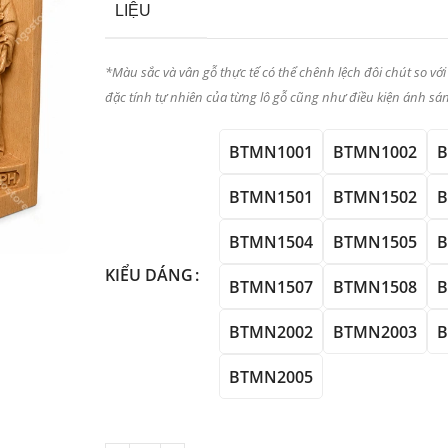
LIỆU
*Màu sắc và vân gỗ thực tế có thể chênh lệch đôi chút so với
đặc tính tự nhiên của từng lô gỗ cũng như điều kiện ánh sán
BTMN1001
BTMN1002
B
BTMN1501
BTMN1502
B
BTMN1504
BTMN1505
B
KIỂU DÁNG
BTMN1507
BTMN1508
B
BTMN2002
BTMN2003
B
BTMN2005