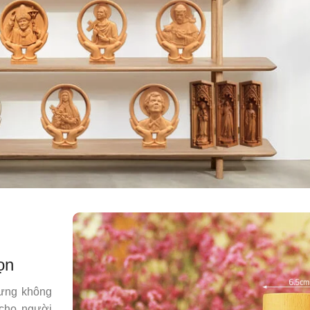
ọn
ưng không
 cho người