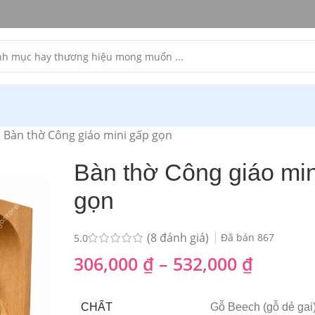
»
Bàn thờ Công giáo mini gấp gọn
Bàn thờ Công giáo min
gọn
(
8
đánh giá)
Đã bán
867
5.0
306,000
₫
–
532,000
₫
CHẤT
Gỗ Beech (gỗ dẻ gai)