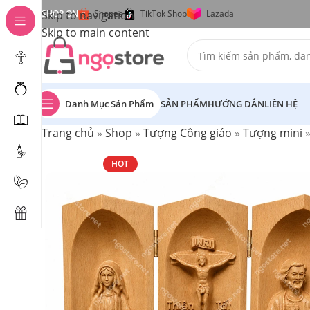
Skip to navigation
SHOP ON
Shopee
TikTok Shop
Lazada
Skip to main content
Danh Mục Sản Phẩm
SẢN PHẨM
HƯỚNG DẪN
LIÊN HỆ
Trang chủ
»
Shop
»
Tượng Công giáo
»
Tượng mini
HOT