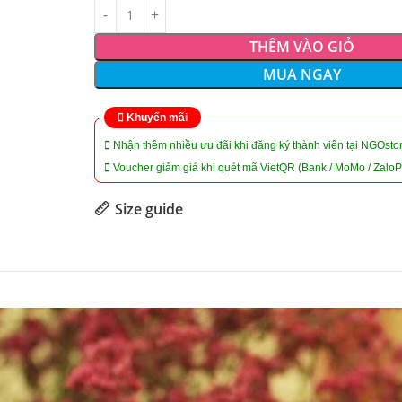
THÊM VÀO GIỎ
MUA NGAY
Khuyến mãi
Nhận thêm nhiều ưu đãi khi đăng ký thành viên tại NGOstor
Voucher giảm giá khi quét mã VietQR (Bank / MoMo / ZaloP
Size guide