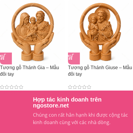
Tượng gỗ Thánh Gia – Mẫu
Tượng gỗ Thánh Giuse – Mẫu
đôi tay
đôi tay
241,000
₫
241,000
₫
Hợp tác kinh doanh trên
ngostore.net
Chúng con rất hân hạnh khi được cộng tác
kinh doanh cùng với các nhà dòng.