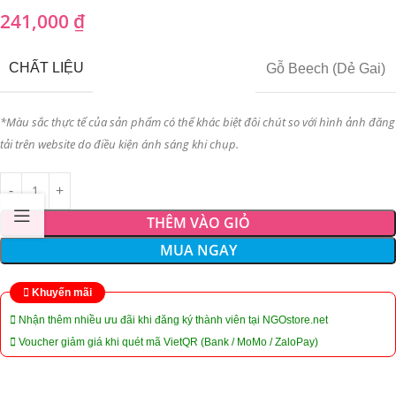
241,000
₫
CHẤT LIỆU
Gỗ Beech (Dẻ Gai)
*Màu sắc thực tế của sản phẩm có thể khác biệt đôi chút so với hình ảnh đăng
tải trên website do điều kiện ánh sáng khi chụp.
THÊM VÀO GIỎ
MUA NGAY
Khuyến mãi
Nhận thêm nhiều ưu đãi khi đăng ký thành viên tại NGOstore.net
Voucher giảm giá khi quét mã VietQR (Bank / MoMo / ZaloPay)