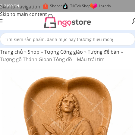
Skip to navigation
SHOP ON
Shopee
TikTok Shop
Lazada
Skip to main content
Trang chủ
»
Shop
»
Tượng Công giáo
»
Tượng để bàn
»
Tượng gỗ Thánh Gioan Tông đồ – Mẫu trái tim