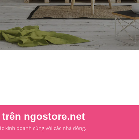
trên ngostore.net
ác kinh doanh cùng với các nhà dòng.