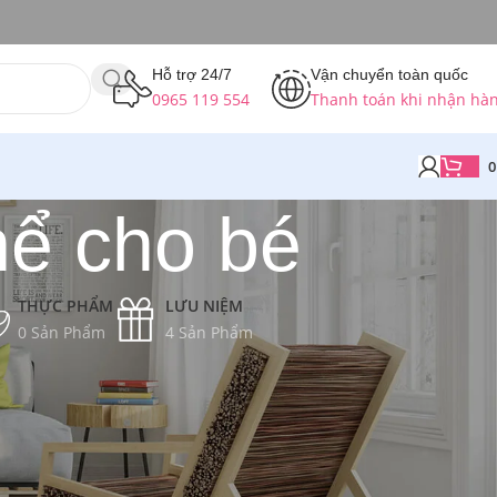
Hỗ trợ 24/7
Vận chuyển toàn quốc
0965 119 554
Thanh toán khi nhận hà
hể cho bé
THỰC PHẨM
LƯU NIỆM
0 Sản Phẩm
4 Sản Phẩm
Hiển thị một kết quả duy nhất