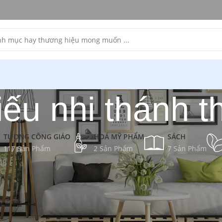
iếu nhi thánh t
TƯỢNG CÔNG GIÁO
HOÁ MỸ PHẨM
SÁCH
117 Sản Phẩm
2 Sản Phẩm
7 Sản Phẩm