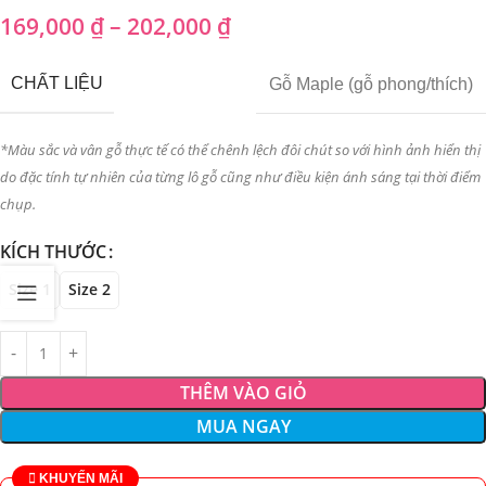
169,000
₫
–
202,000
₫
CHẤT LIỆU
Gỗ Maple (gỗ phong/thích)
*Màu sắc và vân gỗ thực tế có thể chênh lệch đôi chút so với hình ảnh hiển thị
do đặc tính tự nhiên của từng lô gỗ cũng như điều kiện ánh sáng tại thời điểm
chụp.
KÍCH THƯỚC
Size 1
Size 2
THÊM VÀO GIỎ
MUA NGAY
KHUYẾN MÃI