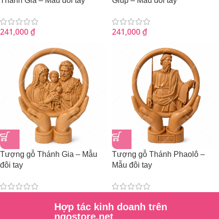
Thánh Giá – Mẫu đôi tay
Giúp – Mẫu đôi tay
241,000
₫
241,000
₫
Tượng gỗ Thánh Gia – Mẫu
Tượng gỗ Thánh Phaolô –
đôi tay
Mẫu đôi tay
241,000
₫
241,000
₫
Hợp tác kinh doanh trên
ngostore.net