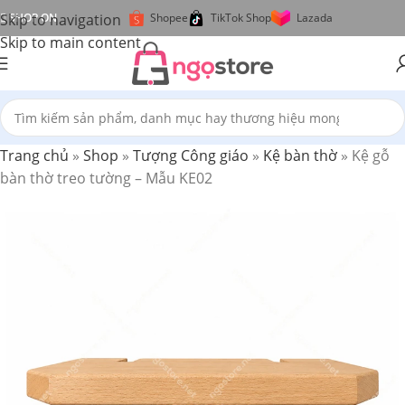
Skip to navigation
SHOP ON
Shopee
TikTok Shop
Lazada
Skip to main content
Trang chủ
»
Shop
»
Tượng Công giáo
»
Kệ bàn thờ
»
Kệ gỗ
bàn thờ treo tường – Mẫu KE02